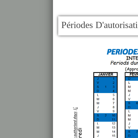
Périodes D'autorisa