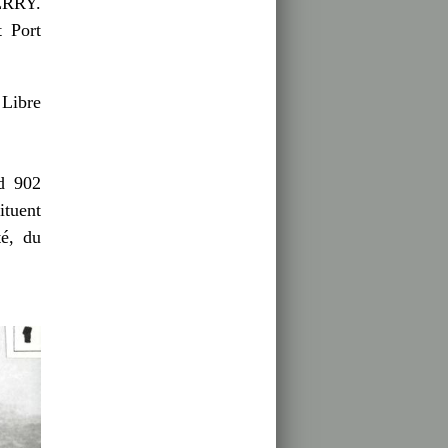
OERRY.
t Port
 Libre
nd 902
ituent
té, du