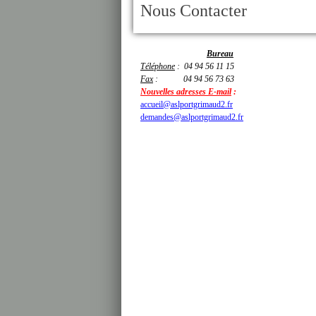
Nous Contacter
Bureau
Téléphone
: 04 94 56 11 15
Fax
: 04 94 56 73 63
Nouvelles adresses E-mail
:
accueil@aslportgrimaud2.fr
demandes@aslportgrimaud2.fr