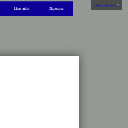
Select Language
▼
Liens utiles
Diaporama